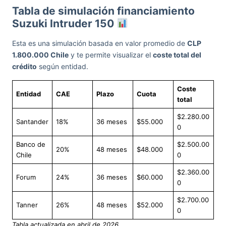
Tabla de simulación financiamiento
Suzuki Intruder 150
Esta es una simulación basada en valor promedio de
CLP
1.800.000 Chile
y te permite visualizar el
coste total del
crédito
según entidad.
Coste
Entidad
CAE
Plazo
Cuota
total
$2.280.00
Santander
18%
36 meses
$55.000
0
Banco de
$2.500.00
20%
48 meses
$48.000
Chile
0
$2.360.00
Forum
24%
36 meses
$60.000
0
$2.700.00
Tanner
26%
48 meses
$52.000
0
Tabla actualizada en abril de 2026.