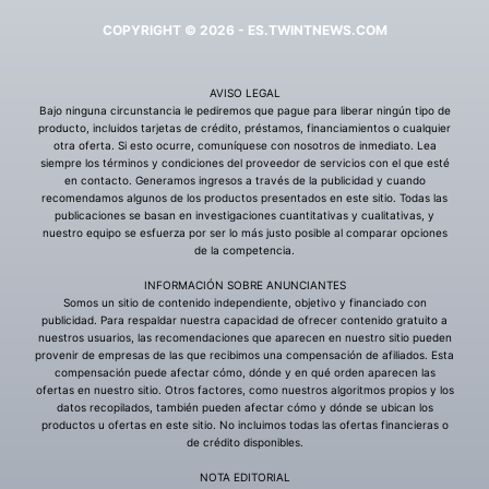
COPYRIGHT © 2026 - ES.TWINTNEWS.COM