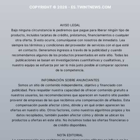
COPYRIGHT © 2026 - ES.TWINTNEWS.COM