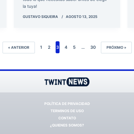
la tuya!
GUSTAVO SIQUEIRA
AGOSTO 13, 2025
1
2
3
4
5
…
30
« ANTERIOR
PRÓXIMO »
POLÍTICA DE PRIVACIDAD
TERMINOS DE USO
CONTATO
¿QUIENES SOMOS?