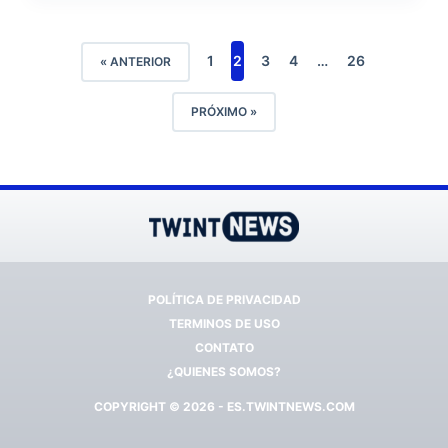
1
2
3
4
…
26
« ANTERIOR
PRÓXIMO »
POLÍTICA DE PRIVACIDAD
TERMINOS DE USO
CONTATO
¿QUIENES SOMOS?
COPYRIGHT © 2026 - ES.TWINTNEWS.COM