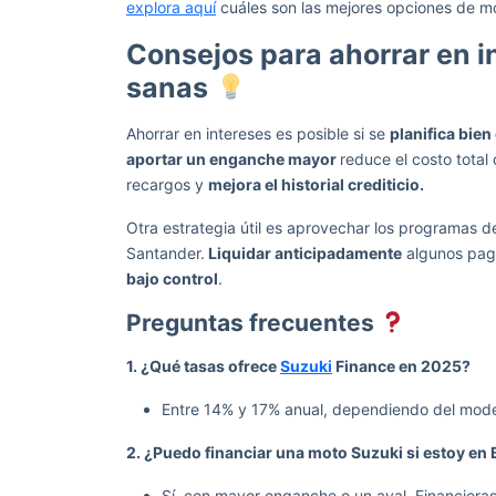
explora aquí
cuáles son las mejores opciones de mo
Consejos para ahorrar en i
sanas
Ahorrar en intereses es posible si se
planifica bien 
aportar un enganche mayor
reduce el costo total
recargos y
mejora el historial crediticio.
Otra estrategia útil es aprovechar los programas 
Santander.
Liquidar anticipadamente
algunos pago
bajo control
.
Preguntas frecuentes
1. ¿Qué tasas ofrece
Suzuki
Finance en 2025?
Entre 14% y 17% anual, dependiendo del mode
2. ¿Puedo financiar una moto Suzuki si estoy en 
Sí, con mayor enganche o un aval. Financiera