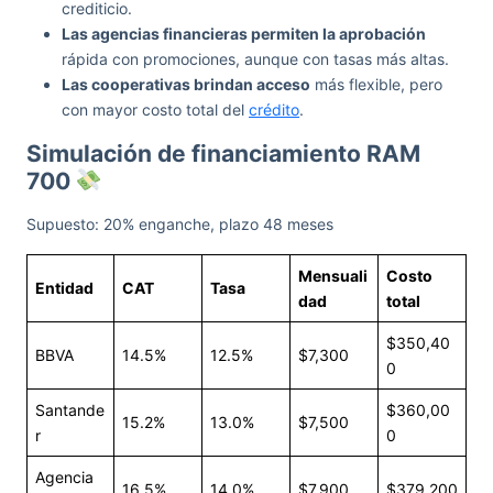
crediticio.
Las agencias financieras permiten la aprobación
rápida con promociones, aunque con tasas más altas.
Las cooperativas brindan acceso
más flexible, pero
con mayor costo total del
crédito
.
Simulación de financiamiento RAM
700
Supuesto: 20% enganche, plazo 48 meses
Mensuali
Costo
Entidad
CAT
Tasa
dad
total
$350,40
BBVA
14.5%
12.5%
$7,300
0
Santande
$360,00
15.2%
13.0%
$7,500
r
0
Agencia
16.5%
14.0%
$7,900
$379,200