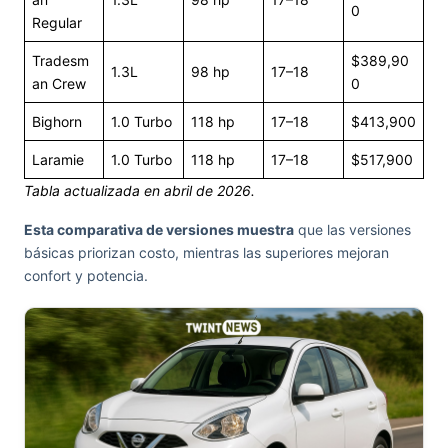
0
Regular
Tradesm
$389,90
1.3L
98 hp
17–18
an Crew
0
Bighorn
1.0 Turbo
118 hp
17–18
$413,900
Laramie
1.0 Turbo
118 hp
17–18
$517,900
Tabla actualizada en abril de 2026.
Esta comparativa de versiones muestra
que las versiones
básicas priorizan costo, mientras las superiores mejoran
confort y potencia.