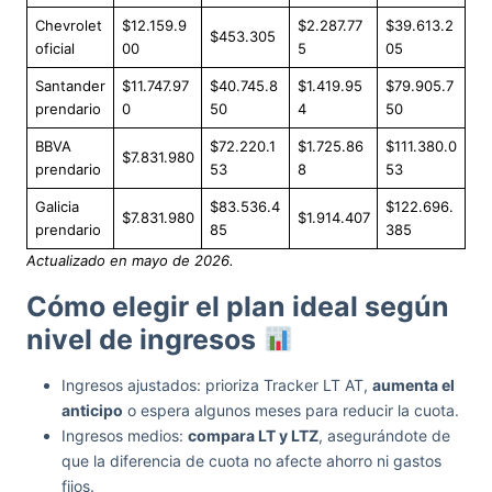
Chevrolet
$12.159.9
$2.287.77
$39.613.2
$453.305
oficial
00
5
05
Santander
$11.747.97
$40.745.8
$1.419.95
$79.905.7
prendario
0
50
4
50
BBVA
$72.220.1
$1.725.86
$111.380.0
$7.831.980
prendario
53
8
53
Galicia
$83.536.4
$122.696.
$7.831.980
$1.914.407
prendario
85
385
Actualizado en mayo de 2026.
Cómo elegir el plan ideal según
nivel de ingresos
Ingresos ajustados: prioriza Tracker LT AT,
aumenta el
anticipo
o espera algunos meses para reducir la cuota.
Ingresos medios:
compara LT y LTZ
, asegurándote de
que la diferencia de cuota no afecte ahorro ni gastos
fijos.